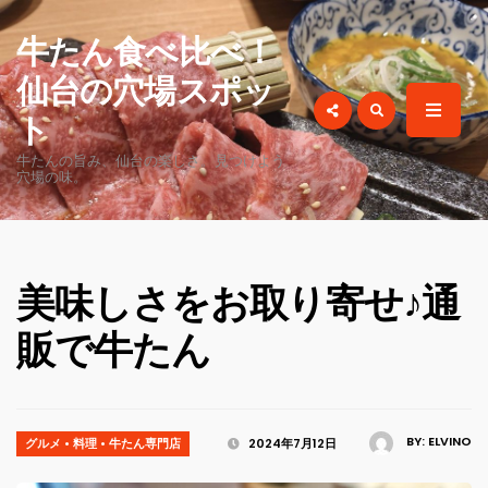
for:
牛たん食べ比べ！
仙台の穴場スポッ
ト
牛たんの旨み、仙台の楽しさ。見つけよう
穴場の味。
美味しさをお取り寄せ♪通
販で牛たん
BY:
ELVINO
グルメ
•
料理
•
牛たん専門店
2024年7月12日