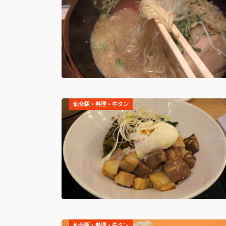
仙台駅
•
料理
•
牛タン
仙台駅
•
料理
•
牛タン