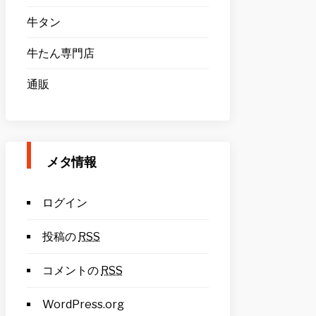
牛タン
牛たん専門店
通販
メタ情報
ログイン
投稿の
RSS
コメントの
RSS
WordPress.org