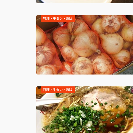
料理
•
牛タン
•
通販
料理
•
牛タン
•
通販