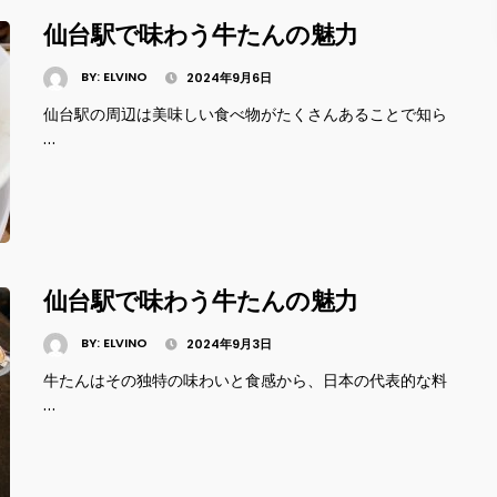
仙台駅で味わう牛たんの魅力
BY:
ELVINO
2024年9月6日
仙台駅の周辺は美味しい食べ物がたくさんあることで知ら
…
仙台駅で味わう牛たんの魅力
BY:
ELVINO
2024年9月3日
牛たんはその独特の味わいと食感から、日本の代表的な料
…