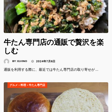
牛たん専門店の通販で贅沢を楽
しむ
BY:
ELVINO
2024年7月6日
通販を利用する際に、最近では牛たん専門店の取り寄せが …
グルメ
•
料理
•
牛たん専門店