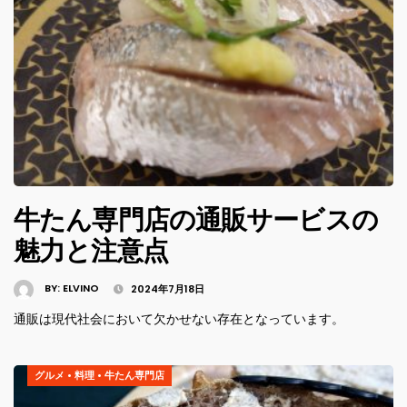
牛たん専門店の通販サービスの
魅力と注意点
BY:
ELVINO
2024年7月18日
通販は現代社会において欠かせない存在となっています。
グルメ
•
料理
•
牛たん専門店