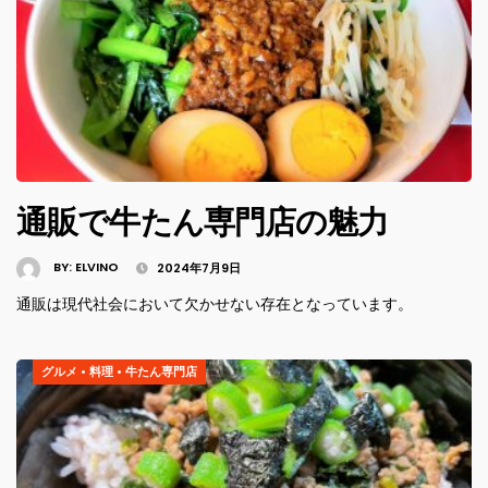
通販で牛たん専門店の魅力
BY:
ELVINO
2024年7月9日
通販は現代社会において欠かせない存在となっています。
グルメ
•
料理
•
牛たん専門店