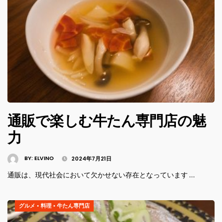
通販で楽しむ牛たん専門店の魅
力
BY:
ELVINO
2024年7月21日
通販は、現代社会において欠かせない存在となっています …
グルメ
•
料理
•
牛たん専門店