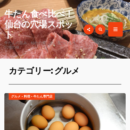
for:
牛たん食べ比べ！
仙台の穴場スポッ
ト
牛たんの旨み、仙台の楽しさ。見つけよう
穴場の味。
カテゴリー: グルメ
グルメ
•
料理
•
牛たん専門店