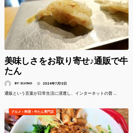
美味しさをお取り寄せ♪通販で牛
たん
BY:
ELVINO
2024年7月12日
通販という言葉が日常生活に浸透し、インターネットの普 …
グルメ
•
料理
•
牛たん専門店