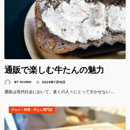
通販で楽しむ牛たんの魅力
BY:
ELVINO
2024年7月15日
通販は現代社会において、多くの人々にとって欠かせない …
グルメ
•
料理
•
牛たん専門店