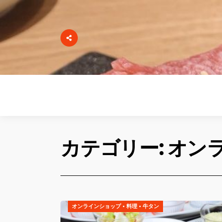
カテゴリー: オン
オンラインショップ
•
料理
•
牛タン