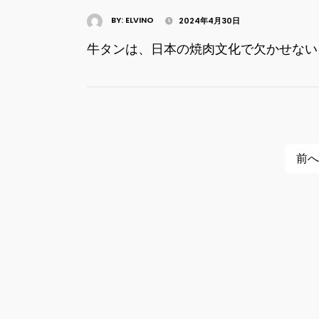
BY:
ELVINO
2024年4月30日
牛タンは、日本の焼肉文化で欠かせない
投
前へ
稿
ナ
ビ
ゲ
ー