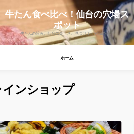
fo
牛たん食べ比べ！仙台の穴場ス
ポット
牛たんの旨み、仙台の楽しさ。見つけよう穴場の味。
ホーム
ラインショップ