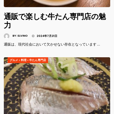
通販で楽しむ牛たん専門店の魅
力
BY:
ELVINO
2024年7月21日
通販は、現代社会において欠かせない存在となっています …
グルメ
•
料理
•
牛たん専門店