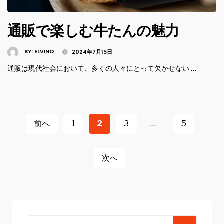
通販で楽しむ牛たんの魅力
BY:
ELVINO
2024年7月15日
通販は現代社会において、多くの人々にとって欠かせない …
投
稿
前へ
1
2
3
…
5
ナ
ビ
次へ
ゲ
ー
シ
Search