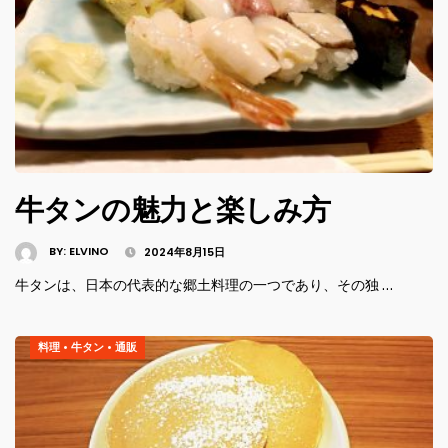
牛タンの魅力と楽しみ方
BY:
ELVINO
2024年8月15日
牛タンは、日本の代表的な郷土料理の一つであり、その独 …
料理
•
牛タン
•
通販