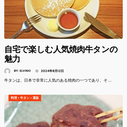
自宅で楽しむ人気焼肉牛タンの
魅力
BY:
ELVINO
2024年8月12日
牛タンは、日本で非常に人気のある焼肉の一つであり、そ …
料理
•
牛タン
•
通販