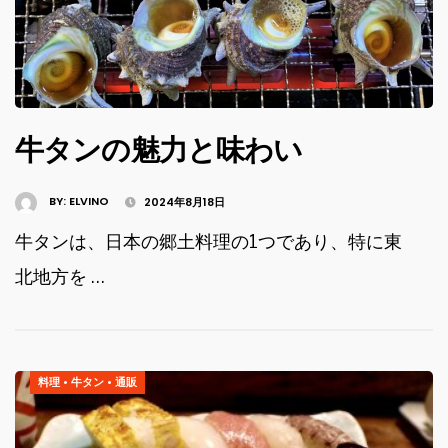
牛タンの魅力と味わい
BY:
ELVINO
2024年8月18日
牛タンは、日本の郷土料理の1つであり、特に東
北地方を …
料理
•
牛タン
•
通販