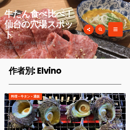
for:
牛たん食べ比べ！
仙台の穴場スポッ
ト
牛たんの旨み、仙台の楽しさ。見つけよう
穴場の味。
作者別:
Elvino
料理
•
牛タン
•
通販