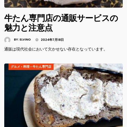
牛たん専門店の通販サービスの
魅力と注意点
BY:
ELVINO
2024年7月18日
通販は現代社会において欠かせない存在となっています。
グルメ
•
料理
•
牛たん専門店